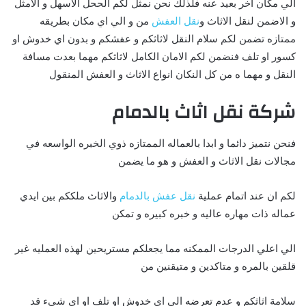
الي مكان اخر بعيد عنه فلذلك نحن نمثل لكم الححل الاسهل و الامثل
و الاضمن لنقل الاثاث و
نقل العفش
من و الي اي مكان بطريقه
ممتازه تضمن لكم سلام النقل لاثاثكم و عفشكم و بدون اي خدوش او
كسور او تلف فنضمن لكم الامان الكامل لاثاثكم مهما بعدت مسافة
النقل و مهما ه من كل النكان انواع الاثاث و العفش المنقول
شركة نقل اثاث بالدمام
فنحن نتميز دائما و ابدا بالعماله الممتازه ذوي الخبره الواسعه في
مجالات نقل الاثاث و العفش و هو ما يضمن
لكم ان عند اتمام عملية
نقل عفش بالدمام
والاثاث ملككم بين ايدي
عماله ذات مهاره عاليه و خبره كبيره و تمكن
الي اعلي الدرجات الممكنه مما يجعلكم مستريحين لهذه العمليه غير
قلقين بالمره و متاكدين و متيقنين من
سلامة اثاثكم و عدم تعرضه الي اي خدوش او تلف او اي شيء قد