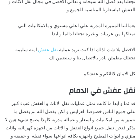
تجعلنا بعد فضل الله سبحانه و تعالي الافضل في مجال نقل الاثاث و
العفش فباسعارنا المناسبه للجميع و
بعمالتنا المميزه المدربه علي اعلي مستوي و بالامكانيات التي
نمتلكها من عربيات و غيره تجعلنا دائما و ابدا
الافضل بلا شك لذلك اذا كنت تريد عملية
نقل عفش
امنه سليمه
تجعلك مطمئن بادر بالاتصال بنا و سنضمن لك
كل الامان لاثاثكم و عفشكم
نقل عفش في الدمام
فدائما و ابدا ما كانت تمثل عمليات نقل الاثاث و العفش عبء كبير
علي جميع الناس خصوصا العرايس و لكن بفضل الله ثم بفضل ما
نتميز به من امكانيات و اسعار و عماله مدربه كلهذا يصبح شيء هين لا
يذكر فنحن ننقل جميع انواع العفش و الاثاث من اجهزه كهربائيه واثاث
منزي و ادوات المطبخ واجهزه بكافة انواعها سواء ثقيله او خفيفه و