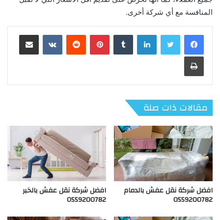
المنافسة مع أي شركة أخرى.
لينكدإن
بينتيريست
مشاركة عبر البريد
طباعة
مقالات ذات صلة
افضل شركة نقل عفش بالدمام
افضل شركة نقل عفش بالخبر
0559200782
0559200782