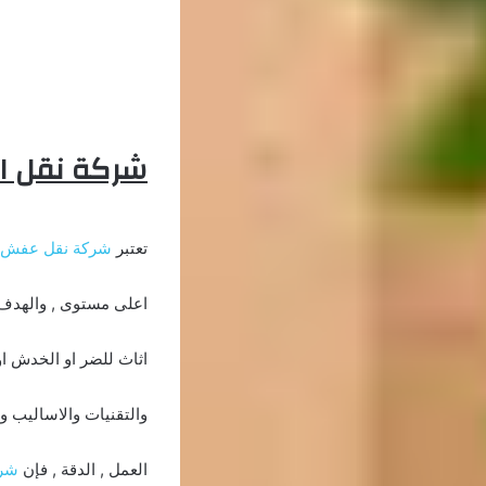
شركة نقل اث
تعتبر
شركة نقل عفش
اعلى مستوى , والهدف م
اثاث للضر او الخدش او
والتقنيات والاساليب وال
العمل , الدقة , فإن
شرك