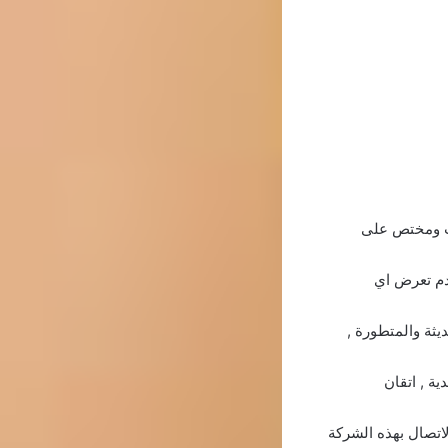
رب ومختص على
دم تعرض اي
يثة والمتطورة ,
ية , اتقان
لاتصال بهذه الشركة