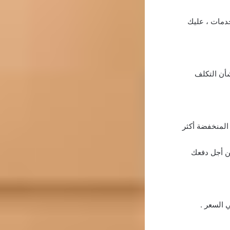
خدمات ، عليك
 المنخفضة أكثر
من أجل دفعك
 السعر .