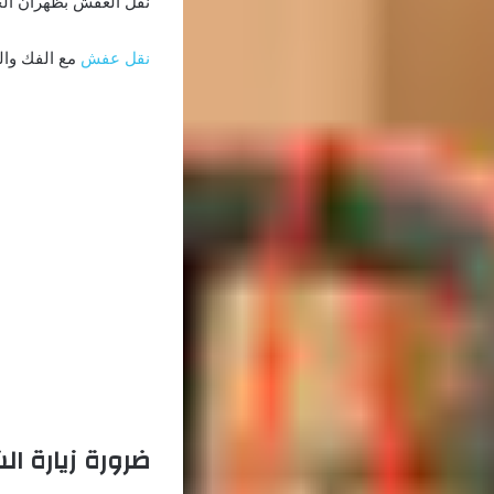
نقل العفش بظهران الج
نقل عفش
مع الفك وال
ضرورة زيارة ال