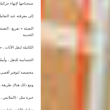
ستحتاجها لإنهاء حركتك 
إلى معرفته عند التعام
التعبئة + تفريغ : الت
الخدمة
الكاملة لنقل الأثاث ، حي
الحساسة للنقل ، وأيضً
مخصصة لتوفير أقصى حما
ومع ذلك هناك طريقة مؤ
خبرة مثل : (الملابس ،
تفكيك الأثاث وإعادة تج