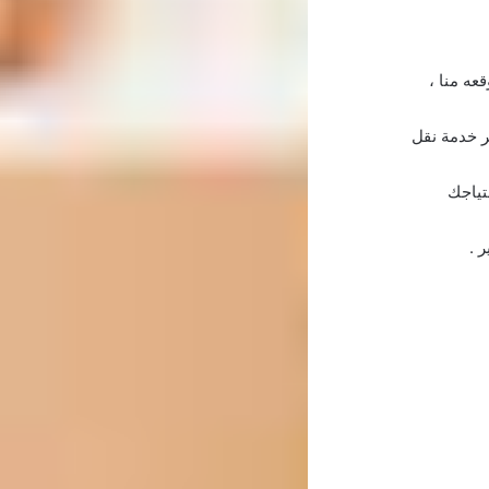
عه منا ،
ر خدمة نقل
تياجك
 .